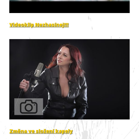
Videoklip Nezhasínej!!!
Změna ve složení kapely