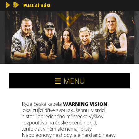
Pusť si nás!
☰ MENU
Ryze česká kapela
WARNING VISION
lokalizující dříve svou zkušebnu v srdci
historií opředeného městečka Vyškov
rozpoutává na české scéně neklid,
tentokrát v něm ale nemají prsty
Napoleonovy neshody, ale hard and heavy