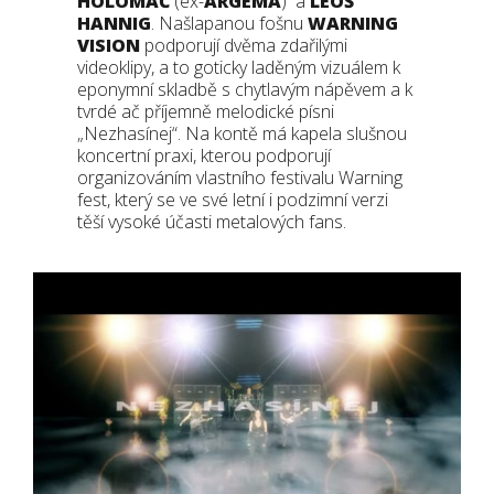
HOLOMÁČ
(ex-
ARGEMA
) a
LEOŠ
HANNIG
. Našlapanou fošnu
WARNING
VISION
podporují dvěma zdařilými
videoklipy, a to goticky laděným vizuálem k
eponymní skladbě s chytlavým nápěvem a k
tvrdé ač příjemně melodické písni
„Nezhasínej“. Na kontě má kapela slušnou
koncertní praxi, kterou podporují
organizováním vlastního festivalu Warning
fest, který se ve své letní i podzimní verzi
těší vysoké účasti metalových fans.