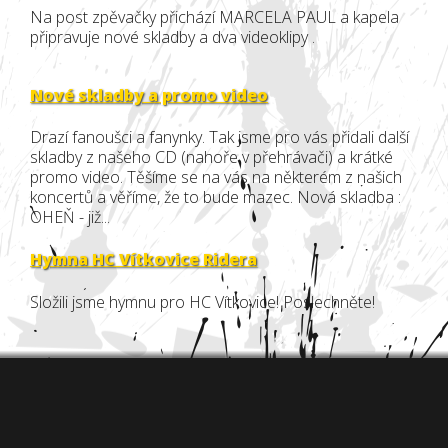
Na post zpěvačky přichází MARCELA PAUL a kapela
připravuje nové skladby a dva videoklipy .
Nové skladby a promo video
Drazí fanoušci a fanynky. Tak jsme pro vás přidali další
skladby z našeho CD (nahoře v přehrávači) a krátké
promo video. Těšíme se na vás na některém z našich
koncertů a věříme, že to bude mazec. Nová skladba :
OHEŇ - již...
Hymna HC Vítkovice Ridera
Složili jsme hymnu pro HC Vítkovice! Poslechněte!