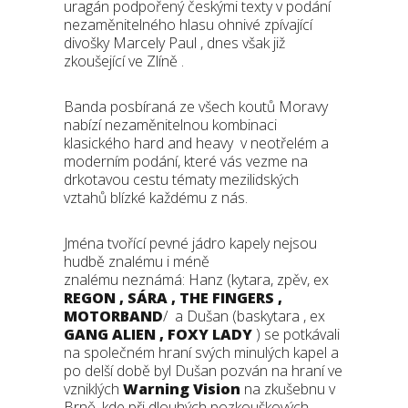
uragán podpořený českými texty v podání
nezaměnitelného hlasu ohnivé zpívající
divošky Marcely Paul , dnes však již
zkoušející ve Zlíně .
Banda posbíraná ze všech koutů Moravy
nabízí nezaměnitelnou kombinaci
klasického hard and heavy v neotřelém a
moderním podání, které vás vezme na
drkotavou cestu tématy mezilidských
vztahů blízké každému z nás.
Jména tvořící pevné jádro kapely nejsou
hudbě znalému i méně
znalému neznámá: Hanz (kytara, zpěv, ex
REGON , SÁRA , THE FINGERS ,
MOTORBAND
/ a Dušan (baskytara , ex
GANG ALIEN , FOXY LADY
) se potkávali
na společném hraní svých minulých kapel a
po delší době byl Dušan pozván na hraní ve
vzniklých
Warning Vision
na zkušebnu v
Brně, kde při dlouhých pozkouškových