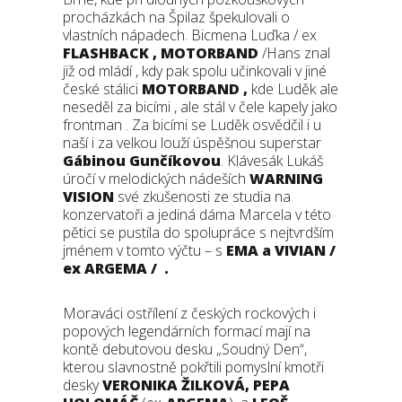
procházkách na Špilaz špekulovali o
vlastních nápadech. Bicmena Luďka / ex
FLASHBACK , MOTORBAND
/Hans znal
již od mládí , kdy pak spolu učinkovali v jiné
české stálici
MOTORBAND ,
kde Luděk ale
neseděl za bicími , ale stál v čele kapely jako
frontman . Za bicími se Luděk osvědčil i u
naší i za velkou louží úspěšnou superstar
Gábinou Gunčíkovou
. Klávesák Lukáš
úročí v melodických nádeších
WARNING
VISION
své zkušenosti ze studia na
konzervatoři a jediná dáma Marcela v této
pětici se pustila do spolupráce s nejtvrdším
jménem v tomto výčtu – s
EMA a VIVIAN /
ex ARGEMA /
.
Moraváci ostřílení z českých rockových i
popových legendárních formací mají na
kontě debutovou desku „Soudný Den“,
kterou slavnostně pokřtili pomyslní kmotři
desky
VERONIKA ŽILKOVÁ, PEPA